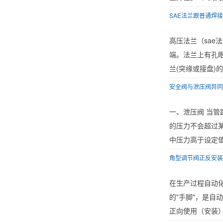
SAE法兰跟普通焊
高压法兰（sae
端。法兰上有孔眼，
兰(突缘或接盘)的
安全阀与泄压阀异同
一、泄压阀 当
的压力不会超过
中压力高于设定值
角型调节阀正反安装
在生产过程自动
的"手脚"，是自
正向使用（安装）