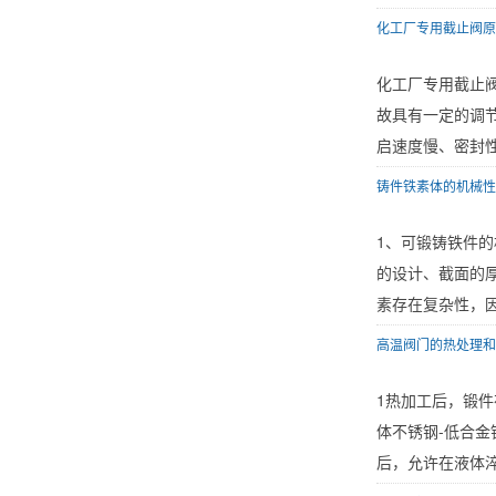
化工厂专用截止阀原
化工厂专用截止
故具有一定的调
启速度慢、密封性
铸件铁素体的机械性
1、可锻铸铁件
的设计、截面的
素存在复杂性，因
高温阀门的热处理和
1热加工后，锻件在
体不锈钢-低合金
后，允许在液体淬