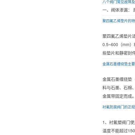
八个阀门常见故障及
一、阀体渗漏： 原
聚四氟乙烯垫片的特
聚四氟乙烯垫片适用
0.5~600（mm
些垫片和静密封件
金属石墨缠绕垫主要
金属石墨缠绕垫（基
料与石墨、石棉
金属带固定而成。
衬氟防腐阀门的正规
1、衬氟塑阀门使
温度不能超过15