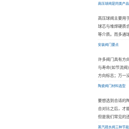
高压球阀是同类产品
高压球阀主要用
球芯与堆焊硬质
等介质。而多通球
安装阀门要点
许多阀门具有方
与寿命(如节流阀
方向标志；万一没
陶瓷阀门材料选型
要想选到合适的
合对比之后，才
但是我们常见的还
蒸汽疏水阀三种节能