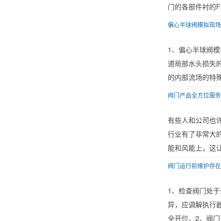
门的各部件衬的F
偏心半球阀模拟现场
1、偏心半球阀
道局部水头损失
的内部流场的特殊
阀门产品全方位服务
有些人和公司也许
行业有了非常大
能和风能上，这让
阀门运行前维护存在
1、检查阀门处
异，应调解执行
全开位。2、阀门