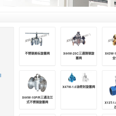
不锈钢美标旋塞阀
X44W-25C三通铸钢旋
X43W
塞阀
全
阀
X47W-1.0油密封旋塞阀
X44W-10P/R三通法兰
式不锈钢旋塞阀
X13T-