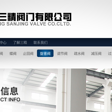
中心
了解三精
联系我们
阀
蝶阀
止回阀
旋塞阀
调节阀
疏水阀
减压阀
过