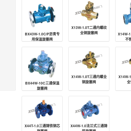
X13W-1.0T二通内螺纹
全铜旋塞阀
BX43W-1.0C/P沥青专
X14W-
用保温旋塞阀
不
X14W-1.0T三通内螺全
X14W
铜旋塞阀
全
BX44W-10C三通保温
旋塞阀
X44T-1.0三通铸铁铜芯
X44W-1.0法兰式三通铸